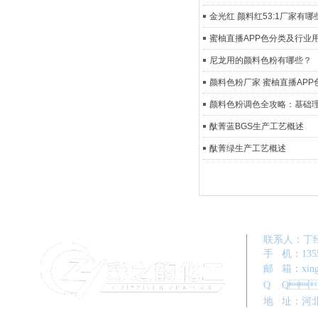
金光红 颜料红53:1厂家有哪些
蜜柚直播APP色分类及行业
尼龙用的颜料色粉有哪些？
颜料色粉厂家 蜜柚直播APP
颜料色粉调色全攻略：基础理
酞菁蓝BGS生产工艺概述
酞菁绿生产工艺概述
联系人
手 机：1
邮 箱：xing
Q Q
地 址：