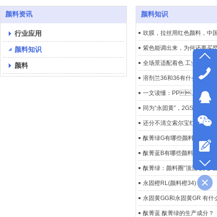
颜料资讯
颜料知识
行业应用
吹膜，拉丝用红色颜料
紫色能调出来，为何还要买昂贵
颜料知识
全场景适配着色 工业通用酞菁
颜料
溶剂兰36和36有什么区别？
一文读懂：PP、P
同为“永固黄”，2GS、
还分不清立索尔宝红和立索尔大红
酞菁绿G有哪些颜料和颜料
酞菁蓝B有哪些颜料和颜料的
酞菁绿：颜料圈“顶流”的“
永固橙RL(颜料橙34)
永固黄GG和永固黄GR 有什么
酞菁蓝 酞菁绿的生产成分？